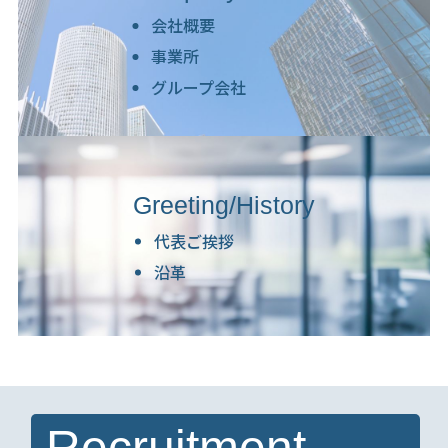
会社概要
事業所
グループ会社
Greeting/History
代表ご挨拶
沿革
Recruitment